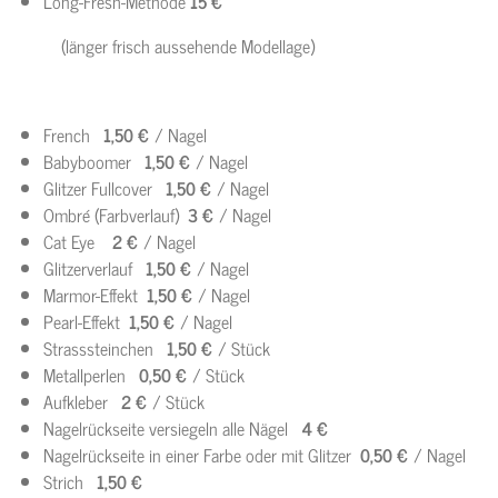
Long-Fresh-Methode
15 €
(länger frisch aussehende Modellage)
French
1,50 €
/ Nagel
Babyboomer
1,50 €
/ Nagel
Glitzer Fullcover
1,50 €
/ Nagel
Ombré (Farbverlauf)
3 €
/ Nagel
Cat Eye
2 €
/ Nagel
Glitzerverlauf
1,50 €
/ Nagel
Marmor-Effekt
1,50 €
/ Nagel
Pearl-Effekt
1,50 €
/ Nagel
Strasssteinchen
1,50 €
/ Stück
Metallperlen
0,50 €
/ Stück
Aufkleber
2 €
/ Stück
Nagelrückseite versiegeln alle Nägel
4 €
Nagelrückseite in einer Farbe oder mit Glitzer
0,50 €
/ Nagel
Strich
1,50 €