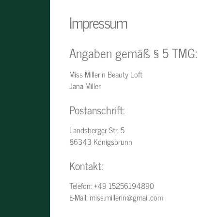
Impressum
Angaben gemäß § 5 TMG:
Miss Millerin Beauty Loft
Jana Miller
Postanschrift:
Landsberger Str. 5
86343 Königsbrunn
Kontakt:
Telefon: +49 15256194890
E-Mail: miss.millerin@gmail.com