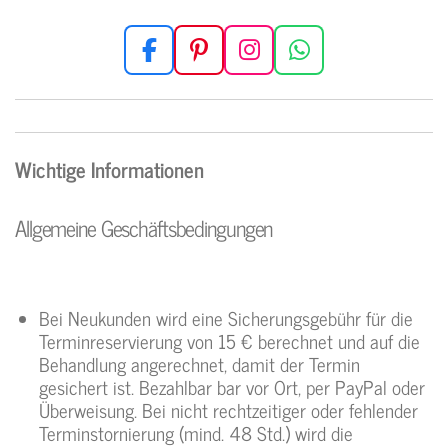
F
P
I
W
a
i
n
h
c
n
s
a
e
t
t
t
b
e
a
s
Wichtige Informationen
o
r
g
A
o
e
r
p
Allgemeine Geschäftsbedingungen
k
s
a
p
t
m
Bei Neukunden wird eine Sicherungsgebühr für die
Terminreservierung von 15 € berechnet und auf die
Behandlung angerechnet, damit der Termin
gesichert ist. Bezahlbar bar vor Ort, per PayPal oder
Überweisung. Bei nicht rechtzeitiger oder fehlender
Terminstornierung (mind. 48 Std.) wird die